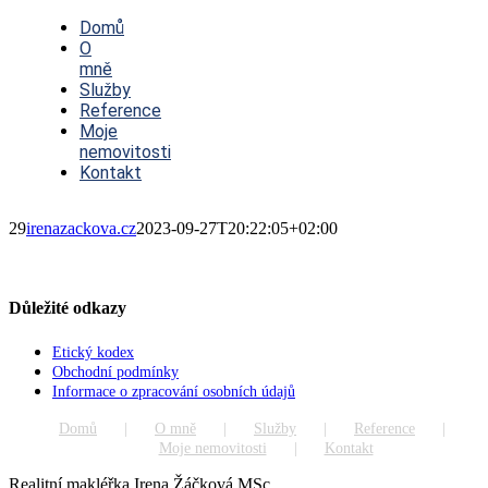
Toggle
Navigation
Domů
O
mně
Služby
Reference
Moje
nemovitosti
Kontakt
29
irenazackova.cz
2023-09-27T20:22:05+02:00
Důležité odkazy
Etický kodex
Obchodní podmínky
Informace o zpracování osobních údajů
Domů
O mně
Služby
Reference
Moje nemovitosti
Kontakt
Realitní makléřka Irena Žáčková MSc.