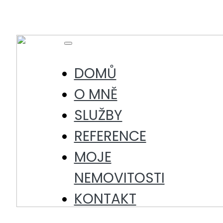
Skip
to
content
Toggle
Navigation
DOMŮ
O MNĚ
SLUŽBY
REFERENCE
MOJE
NEMOVITOSTI
KONTAKT