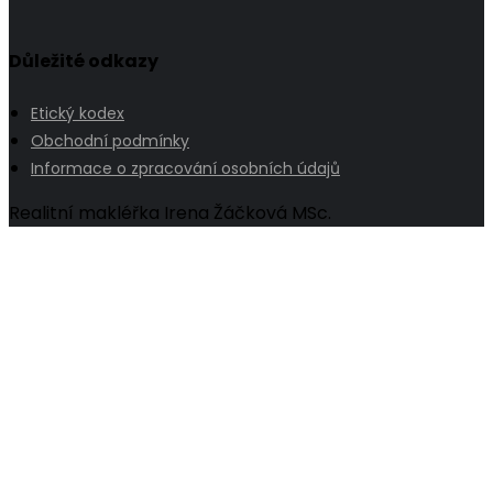
Důležité odkazy
Etický kodex
Obchodní podmínky
Informace o zpracování osobních údajů
Realitní makléřka Irena Žáčková MSc.
Go
to
Top