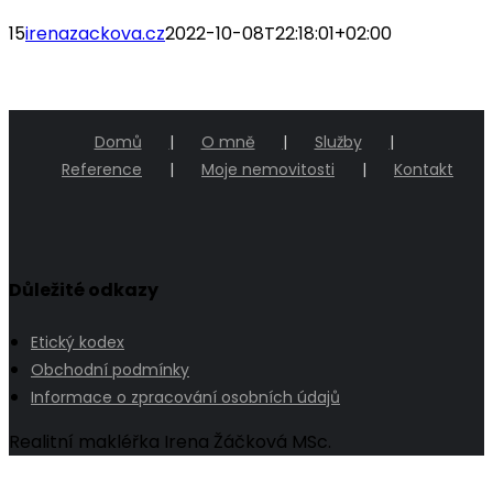
15
irenazackova.cz
2022-10-08T22:18:01+02:00
Domů
O mně
Služby
Reference
Moje nemovitosti
Kontakt
Důležité odkazy
Etický kodex
Obchodní podmínky
Informace o zpracování osobních údajů
Realitní makléřka Irena Žáčková MSc.
Go