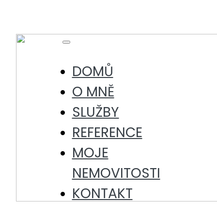
Skip
to
content
Toggle
Navigation
DOMŮ
O MNĚ
SLUŽBY
REFERENCE
MOJE
NEMOVITOSTI
KONTAKT