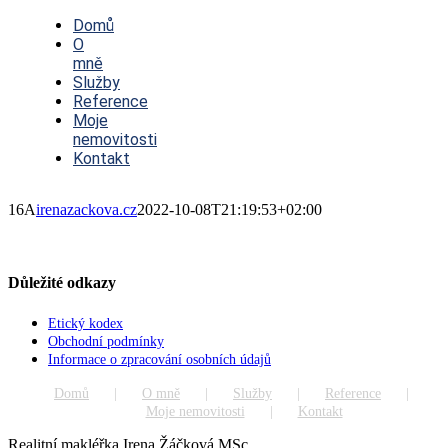
Toggle
Navigation
Domů
O
mně
Služby
Reference
Moje
nemovitosti
Kontakt
16A
irenazackova.cz
2022-10-08T21:19:53+02:00
Důležité odkazy
Etický kodex
Obchodní podmínky
Informace o zpracování osobních údajů
Domů
O mně
Služby
Reference
Moje nemovitosti
Kontakt
Realitní makléřka Irena Žáčková MSc.