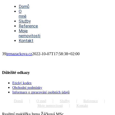
Toggle
Navigation
Domů
O
mně
Služby
Reference
Moje
nemovitosti
Kontakt
39
irenazackova.cz
2022-10-07T17:58:38+02:00
Důležité odkazy
Etický kodex
Obchodní podmínky
Informace o zpracování osobních údajů
Domů
O mně
Služby
Reference
Moje nemovitosti
Kontakt
Realitní makléřka Irena Žáčková MSc.