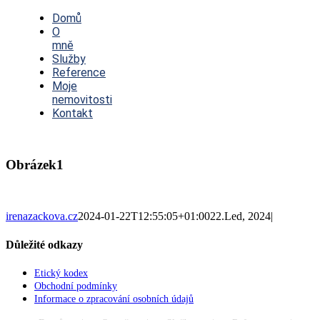
Toggle
Navigation
Domů
O
mně
Služby
Reference
Moje
nemovitosti
Kontakt
Obrázek1
irenazackova.cz
2024-01-22T12:55:05+01:00
22.Led, 2024
|
Důležité odkazy
Etický kodex
Obchodní podmínky
Informace o zpracování osobních údajů