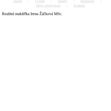
Domů
O mně
Služby
Reference
Moje nemovitosti
Kontakt
Realitní makléřka Irena Žáčková MSc.
Go
to
Top