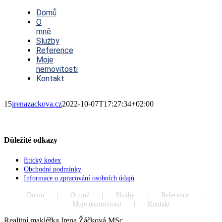
Toggle
Navigation
Domů
O
mně
Služby
Reference
Moje
nemovitosti
Kontakt
15
irenazackova.cz
2022-10-07T17:27:34+02:00
Důležité odkazy
Etický kodex
Obchodní podmínky
Informace o zpracování osobních údajů
Domů
O mně
Služby
Reference
Moje nemovitosti
Kontakt
Realitní makléřka Irena Žáčková MSc.