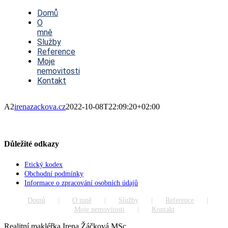
Toggle
Navigation
Domů
O
mně
Služby
Reference
Moje
nemovitosti
Kontakt
A2
irenazackova.cz
2022-10-08T22:09:20+02:00
Důležité odkazy
Etický kodex
Obchodní podmínky
Informace o zpracování osobních údajů
Domů
O mně
Služby
Reference
Moje nemovitosti
Kontakt
Realitní makléřka Irena Žáčková MSc.