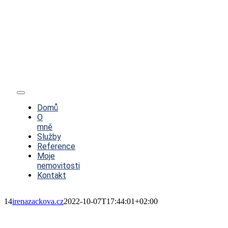
Toggle
Navigation
Domů
O
mně
Služby
Reference
Moje
nemovitosti
Kontakt
14
irenazackova.cz
2022-10-07T17:44:01+02:00