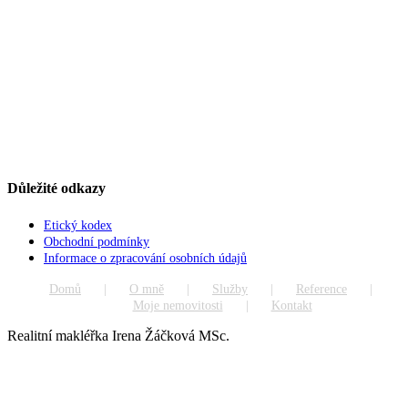
Důležité odkazy
Etický kodex
Obchodní podmínky
Informace o zpracování osobních údajů
Domů
O mně
Služby
Reference
Moje nemovitosti
Kontakt
Realitní makléřka Irena Žáčková MSc.
Go
to
Top