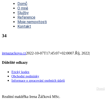
Navigation
Domů
O mně
Služby
Reference
Moje nemovitosti
Kontakt
34
irenazackova.cz
2022-10-07T17:45:07+02:00
07.Říj, 2022
|
Důležité odkazy
Etický kodex
Obchodní podmínky
Informace o zpracování osobních údajů
Domů
Realitní makléřka Irena Žáčková MSc.
Go
to