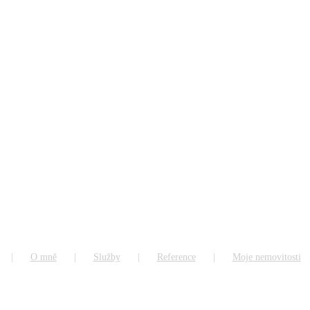
O mně
Služby
Reference
Moje nemovitosti