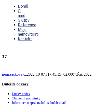
Toggle
Navigation
Domů
O
mně
Služby
Reference
Moje
nemovitosti
Kontakt
37
irenazackova.cz
2022-10-07T17:45:15+02:00
07.Říj, 2022
|
Důležité odkazy
Etický kodex
Obchodní podmínky
Informace o zpracování osobních údajů