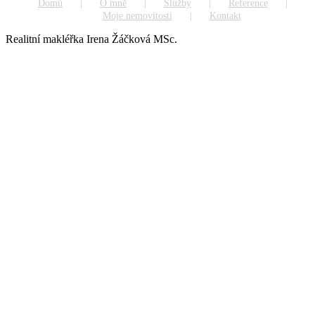
Domů
O mně
Služby
Reference
Moje nemovitosti
Kontakt
Realitní makléřka Irena Žáčková MSc.
Go
to
Top