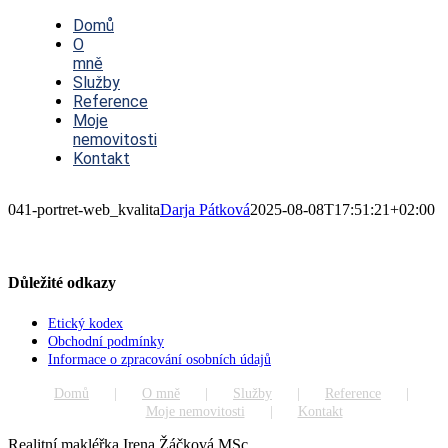
Toggle
Navigation
Domů
O
mně
Služby
Reference
Moje
nemovitosti
Kontakt
041-portret-web_kvalita
Darja Pátková
2025-08-08T17:51:21+02:00
Důležité odkazy
Etický kodex
Obchodní podmínky
Informace o zpracování osobních údajů
Domů
O mně
Služby
Reference
Moje nemovitosti
Kontakt
Realitní makléřka Irena Žáčková MSc.