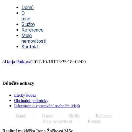
Toggle
Navigation
Domů
O
mně
Služby
Reference
Moje
nemovitosti
Kontakt
8
Darja Pátková
2017-10-16T13:35:18+02:00
Důležité odkazy
Etický kodex
Obchodní podmínky
Informace o zpracování osobních údajů
Domů
O mně
Služby
Reference
Moje nemovitosti
Kontakt
Realitní makléřka Irena Žáčková MSc.