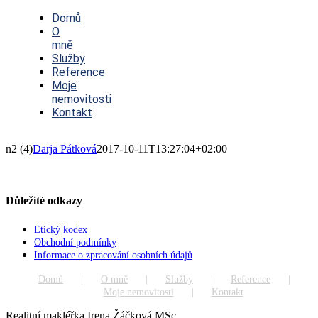
Toggle
Navigation
Domů
O
mně
Služby
Reference
Moje
nemovitosti
Kontakt
n2 (4)
Darja Pátková
2017-10-11T13:27:04+02:00
Důležité odkazy
Etický kodex
Obchodní podmínky
Informace o zpracování osobních údajů
Domů
O mně
Služby
Reference
Moje nemovitosti
Kontakt
Realitní makléřka Irena Žáčková MSc.