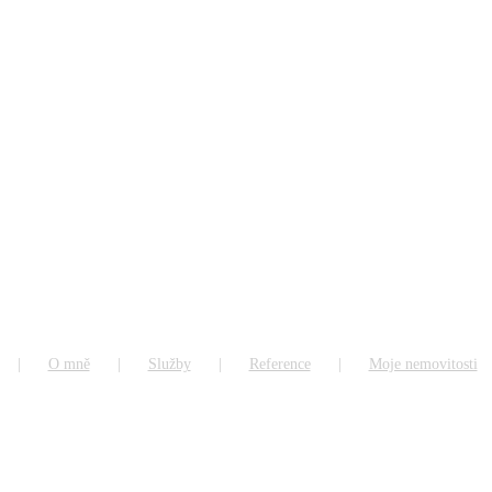
O mně
Služby
Reference
Moje nemovitosti