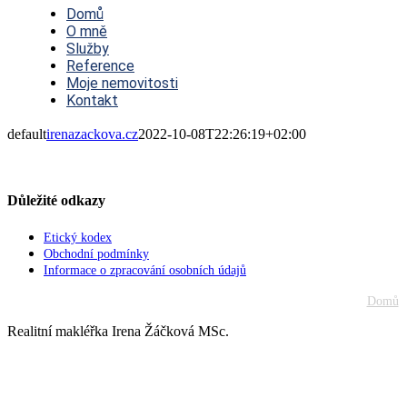
Navigation
Domů
O mně
Služby
Reference
Moje nemovitosti
Kontakt
default
irenazackova.cz
2022-10-08T22:26:19+02:00
Důležité odkazy
Etický kodex
Obchodní podmínky
Informace o zpracování osobních údajů
Domů
Realitní makléřka Irena Žáčková MSc.
Go
to
Top