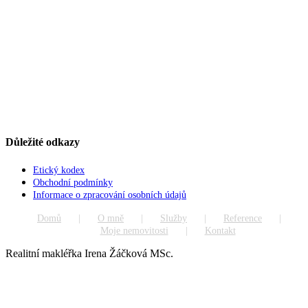
Důležité odkazy
Etický kodex
Obchodní podmínky
Informace o zpracování osobních údajů
Domů
O mně
Služby
Reference
Moje nemovitosti
Kontakt
Realitní makléřka Irena Žáčková MSc.
Go
to
Top