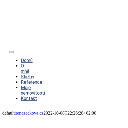
Toggle
Navigation
Domů
O
mně
Služby
Reference
Moje
nemovitosti
Kontakt
default
irenazackova.cz
2022-10-08T22:26:28+02:00