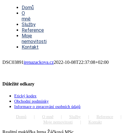
Toggle
Navigation
Domů
O
mně
Služby
Reference
Moje
nemovitosti
Kontakt
DSC03891
irenazackova.cz
2022-10-08T22:37:08+02:00
Důležité odkazy
Etický kodex
Obchodní podmínky
Informace o zpracování osobních údajů
Domů
O mně
Služby
Reference
Moje nemovitosti
Kontakt
Realitní makléřka Irena Žáčková MSc.