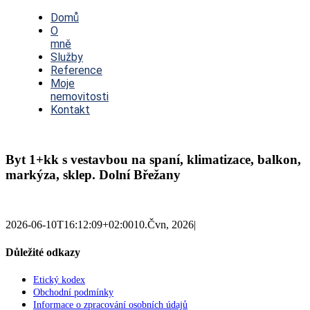
Toggle
Navigation
Domů
O
mně
Služby
Reference
Moje
nemovitosti
Kontakt
Byt 1+kk s vestavbou na spaní, klimatizace, balkon,
markýza, sklep. Dolní Břežany
2026-06-10T16:12:09+02:00
10.Čvn, 2026
|
Důležité odkazy
Etický kodex
Obchodní podmínky
Informace o zpracování osobních údajů