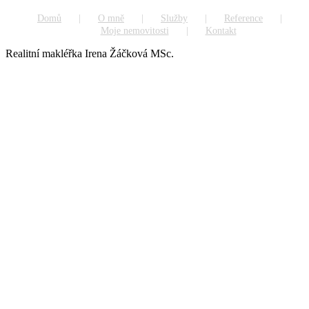
Domů
O mně
Služby
Reference
Moje nemovitosti
Kontakt
Realitní makléřka Irena Žáčková MSc.
Go
to
Top