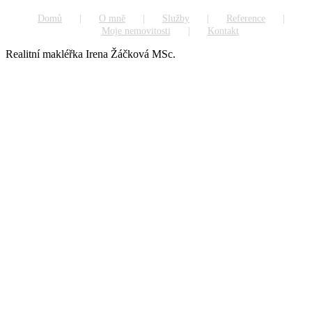
Domů
O mně
Služby
Reference
Moje nemovitosti
Kontakt
Realitní makléřka Irena Žáčková MSc.
Go
to
Top