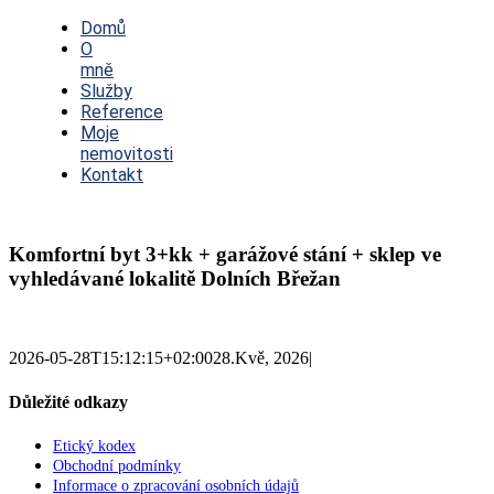
Toggle
Navigation
Domů
O
mně
Služby
Reference
Moje
nemovitosti
Kontakt
Komfortní byt 3+kk + garážové stání + sklep ve
vyhledávané lokalitě Dolních Břežan
2026-05-28T15:12:15+02:00
28.Kvě, 2026
|
Důležité odkazy
Etický kodex
Obchodní podmínky
Informace o zpracování osobních údajů