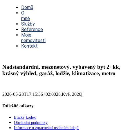
Toggle
Navigation
Domů
O
mně
Služby
Reference
Moje
nemovitosti
Kontakt
Nadstandardní, mezonetový, vybavený byt 2+kk,
krásný výhled, garáž, lodžie, klimatizace, metro
2026-05-28T17:15:36+02:00
28.Kvě, 2026
|
Důležité odkazy
Etický kodex
Obchodní podmínky
Informace o zpracování osobních údajů