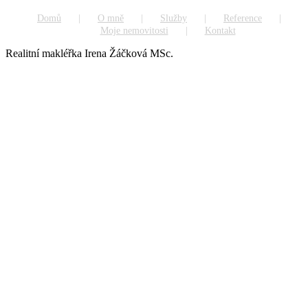
Domů
O mně
Služby
Reference
Moje nemovitosti
Kontakt
Realitní makléřka Irena Žáčková MSc.
Go
to
Top