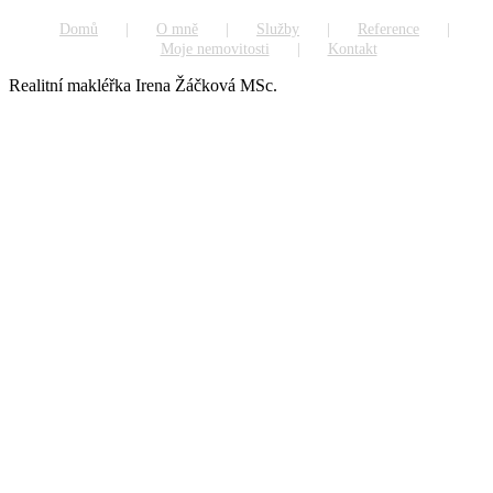
Domů
O mně
Služby
Reference
Moje nemovitosti
Kontakt
Realitní makléřka Irena Žáčková MSc.
Go
to
Top