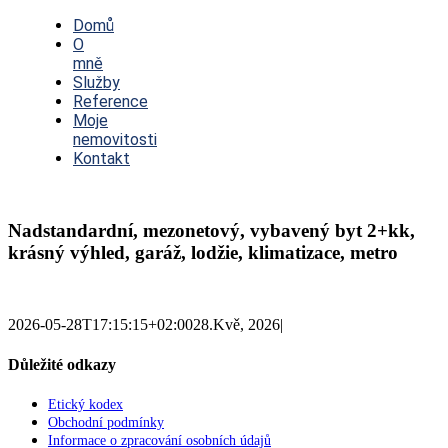
Toggle
Navigation
Domů
O
mně
Služby
Reference
Moje
nemovitosti
Kontakt
Nadstandardní, mezonetový, vybavený byt 2+kk,
krásný výhled, garáž, lodžie, klimatizace, metro
2026-05-28T17:15:15+02:00
28.Kvě, 2026
|
Důležité odkazy
Etický kodex
Obchodní podmínky
Informace o zpracování osobních údajů