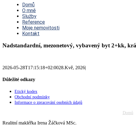
Navigation
Domů
O mně
Služby
Reference
Moje nemovitosti
Kontakt
Nadstandardní, mezonetový, vybavený byt 2+kk, krásn
2026-05-28T17:15:18+02:00
28.Kvě, 2026
|
Důležité odkazy
Etický kodex
Obchodní podmínky
Informace o zpracování osobních údajů
Domů
Realitní makléřka Irena Žáčková MSc.
Go
to