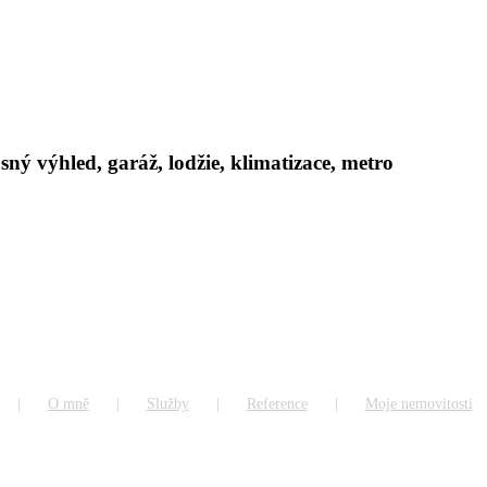
ý výhled, garáž, lodžie, klimatizace, metro
O mně
Služby
Reference
Moje nemovitosti