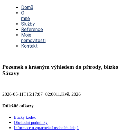
Toggle
Navigation
Domů
O
mně
Služby
Reference
Moje
nemovitosti
Kontakt
Pozemek s krásným výhledem do přírody, blízko
Sázavy
2026-05-11T15:17:07+02:00
11.Kvě, 2026
|
Důležité odkazy
Etický kodex
Obchodní podmínky
Informace o zpracování osobních údajů