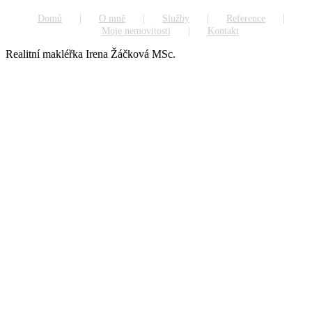
Domů
O mně
Služby
Reference
Moje nemovitosti
Kontakt
Realitní makléřka Irena Žáčková MSc.
Go
to
Top