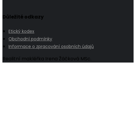
Důležité odkazy
Etický kodex
Obchodní podmínky
Informace o zpracování osobních údajů
Realitní makléřka Irena Žáčková MSc.
Go
to
Top