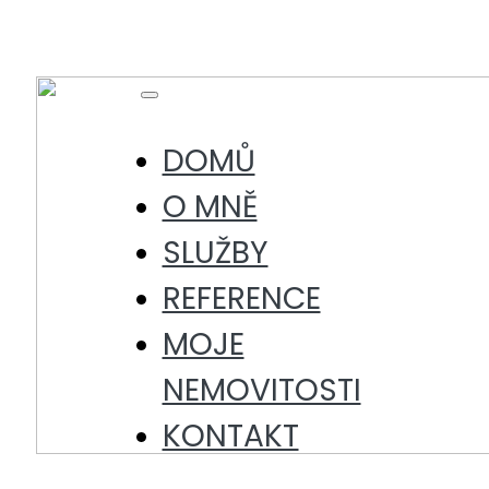
Skip
to
content
Toggle
Navigation
DOMŮ
O MNĚ
SLUŽBY
REFERENCE
MOJE
NEMOVITOSTI
KONTAKT