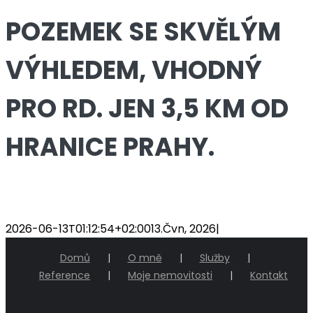
POZEMEK SE SKVĚLÝM
VÝHLEDEM, VHODNÝ
PRO RD. JEN 3,5 KM OD
HRANICE PRAHY.
2026-06-13T01:12:54+02:00
13.Čvn, 2026
|
Domů
O mně
Služby
Reference
Moje nemovitosti
Kontakt