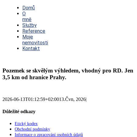
Toggle
Navigation
Domů
O
mně
Služby
Reference
Moje
nemovitosti
Kontakt
Pozemek se skvělým výhledem, vhodný pro RD. Jen
3,5 km od hranice Prahy.
2026-06-13T01:12:59+02:00
13.Čvn, 2026
|
Důležité odkazy
Etický kodex
Obchodní podmínky
Informace o zpracování osobních údajů