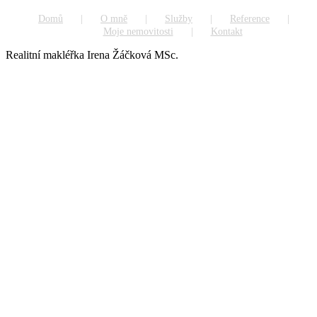
Domů
O mně
Služby
Reference
Moje nemovitosti
Kontakt
Realitní makléřka Irena Žáčková MSc.
Go
to
Top