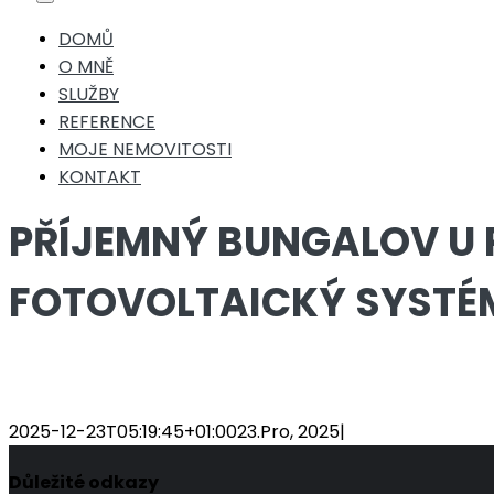
Toggle
Navigation
DOMŮ
O MNĚ
SLUŽBY
REFERENCE
MOJE NEMOVITOSTI
KONTAKT
PŘÍJEMNÝ BUNGALOV U P
FOTOVOLTAICKÝ SYSTÉM,
2025-12-23T05:19:45+01:00
23.Pro, 2025
|
Důležité odkazy