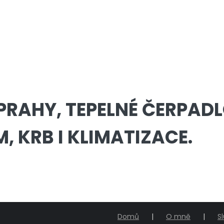
RAHY, TEPELNÉ ČERPADL
 KRB I KLIMATIZACE.
Domů
O mně
S