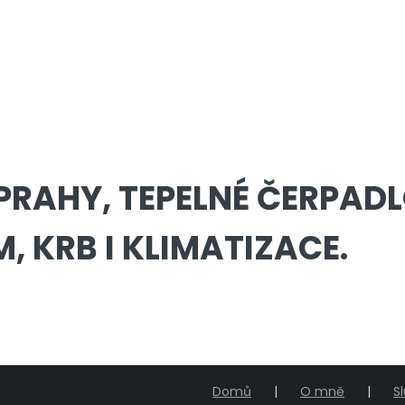
RAHY, TEPELNÉ ČERPADL
 KRB I KLIMATIZACE.
Domů
O mně
S