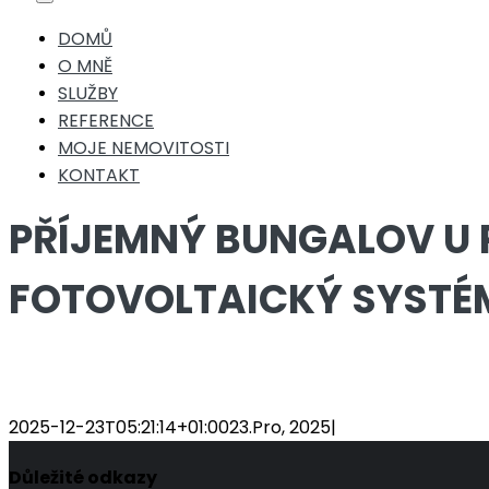
Toggle
Navigation
DOMŮ
O MNĚ
SLUŽBY
REFERENCE
MOJE NEMOVITOSTI
KONTAKT
PŘÍJEMNÝ BUNGALOV U P
FOTOVOLTAICKÝ SYSTÉM,
2025-12-23T05:21:14+01:00
23.Pro, 2025
|
Důležité odkazy