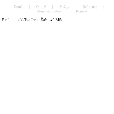
Domů
O mně
Služby
Reference
Moje nemovitosti
Kontakt
Realitní makléřka Irena Žáčková MSc.
Go
to
Top