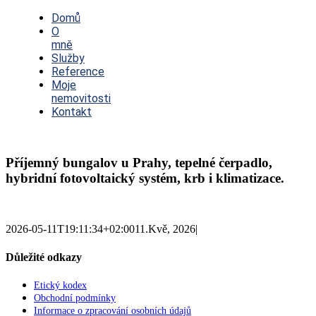
Toggle
Navigation
Domů
O
mně
Služby
Reference
Moje
nemovitosti
Kontakt
Příjemný bungalov u Prahy, tepelné čerpadlo,
hybridní fotovoltaický systém, krb i klimatizace.
2026-05-11T19:11:34+02:00
11.Kvě, 2026
|
Důležité odkazy
Etický kodex
Obchodní podmínky
Informace o zpracování osobních údajů