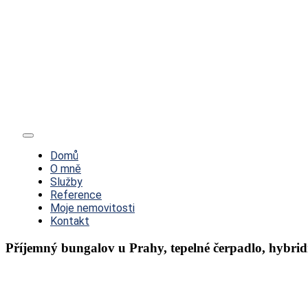
Toggle
Navigation
Domů
O mně
Služby
Reference
Moje nemovitosti
Kontakt
Příjemný bungalov u Prahy, tepelné čerpadlo, hybridní