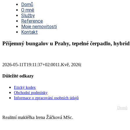
Navigation
Domů
O mně
Služby
Reference
Moje nemovitosti
Kontakt
Příjemný bungalov u Prahy, tepelné čerpadlo, hybridní
2026-05-11T19:11:37+02:00
11.Kvě, 2026
|
Důležité odkazy
Etický kodex
Obchodní podmínky
Informace o zpracování osobních údajů
Domů
Realitní makléřka Irena Žáčková MSc.
Go
to