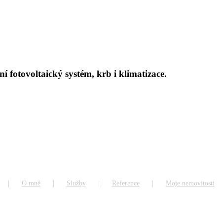
 fotovoltaický systém, krb i klimatizace.
O mně
Služby
Reference
Moje nemovitosti