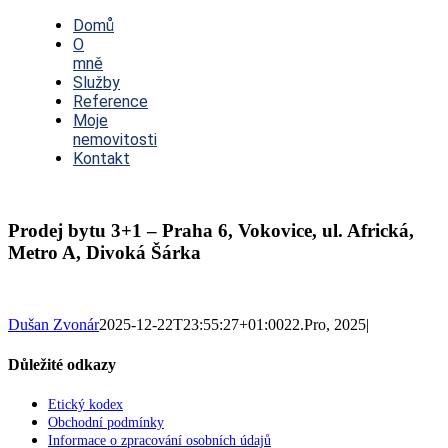
Toggle
Navigation
Domů
O
mně
Služby
Reference
Moje
nemovitosti
Kontakt
Prodej bytu 3+1 – Praha 6, Vokovice, ul. Africká,
Metro A, Divoká Šárka
Dušan Zvonár
2025-12-22T23:55:27+01:00
22.Pro, 2025
|
Důležité odkazy
Etický kodex
Obchodní podmínky
Informace o zpracování osobních údajů