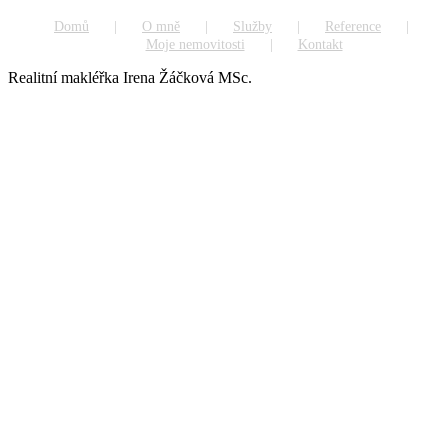
Domů
O mně
Služby
Reference
Moje nemovitosti
Kontakt
Realitní makléřka Irena Žáčková MSc.
Go
to
Top