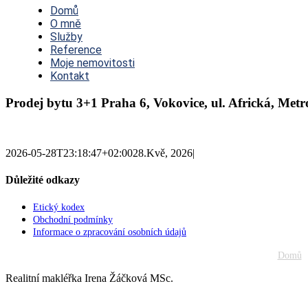
Navigation
Domů
O mně
Služby
Reference
Moje nemovitosti
Kontakt
Prodej bytu 3+1 Praha 6, Vokovice, ul. Africká, Met
2026-05-28T23:18:47+02:00
28.Kvě, 2026
|
Důležité odkazy
Etický kodex
Obchodní podmínky
Informace o zpracování osobních údajů
Domů
Realitní makléřka Irena Žáčková MSc.
Go
to