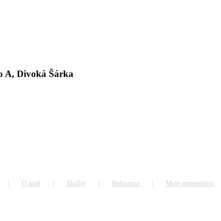
ro A, Divoká Šárka
O mně
Služby
Reference
Moje nemovitosti