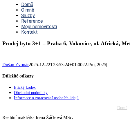
Navigation
Domů
O mně
Služby
Reference
Moje nemovitosti
Kontakt
Prodej bytu 3+1 – Praha 6, Vokovice, ul. Africká, M
Dušan Zvonár
2025-12-22T23:53:24+01:00
22.Pro, 2025
|
Důležité odkazy
Etický kodex
Obchodní podmínky
Informace o zpracování osobních údajů
Domů
Realitní makléřka Irena Žáčková MSc.
Go
to