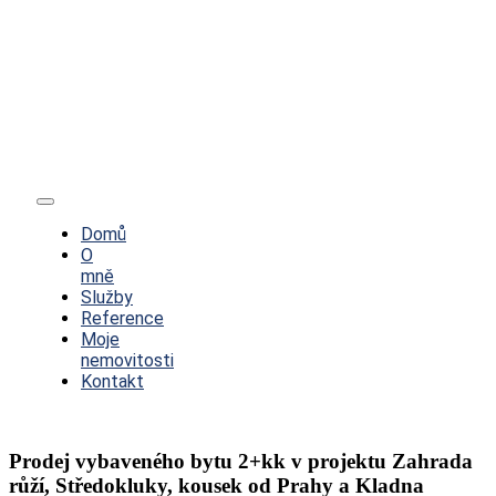
Toggle
Navigation
Domů
O
mně
Služby
Reference
Moje
nemovitosti
Kontakt
Prodej vybaveného bytu 2+kk v projektu Zahrada
růží, Středokluky, kousek od Prahy a Kladna