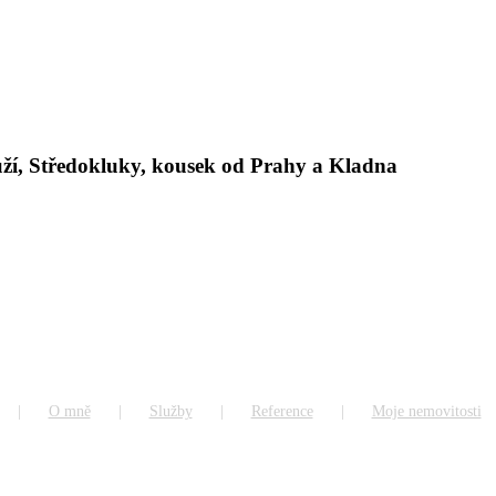
ží, Středokluky, kousek od Prahy a Kladna
O mně
Služby
Reference
Moje nemovitosti