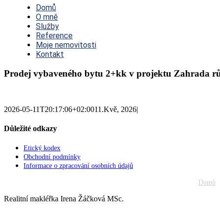
Navigation
Domů
O mně
Služby
Reference
Moje nemovitosti
Kontakt
Prodej vybaveného bytu 2+kk v projektu Zahrada rů
2026-05-11T20:17:06+02:00
11.Kvě, 2026
|
Důležité odkazy
Etický kodex
Obchodní podmínky
Informace o zpracování osobních údajů
Domů
Realitní makléřka Irena Žáčková MSc.
Go
to