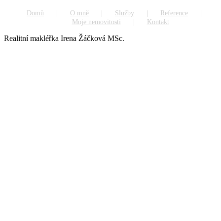
Domů
O mně
Služby
Reference
Moje nemovitosti
Kontakt
Realitní makléřka Irena Žáčková MSc.
Go
to
Top