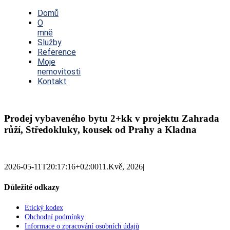
Toggle
Navigation
Domů
O
mně
Služby
Reference
Moje
nemovitosti
Kontakt
Prodej vybaveného bytu 2+kk v projektu Zahrada
růží, Středokluky, kousek od Prahy a Kladna
2026-05-11T20:17:16+02:00
11.Kvě, 2026
|
Důležité odkazy
Etický kodex
Obchodní podmínky
Informace o zpracování osobních údajů