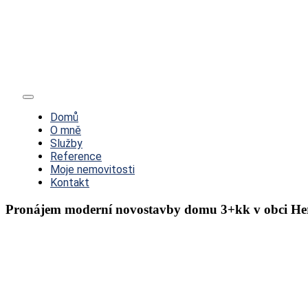
Toggle
Navigation
Domů
O mně
Služby
Reference
Moje nemovitosti
Kontakt
Pronájem moderní novostavby domu 3+kk v obci He