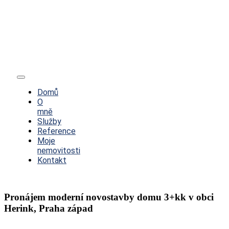
Toggle
Navigation
Domů
O
mně
Služby
Reference
Moje
nemovitosti
Kontakt
Pronájem moderní novostavby domu 3+kk v obci
Herink, Praha západ