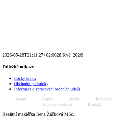
2026-05-28T21:11:27+02:00
28.Kvě, 2026
|
Důležité odkazy
Etický kodex
Obchodní podmínky
Informace o zpracování osobních údajů
Domů
O mně
Služby
Reference
Moje nemovitosti
Kontakt
Realitní makléřka Irena Žáčková MSc.
Go
to
Top