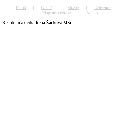
Domů
O mně
Služby
Reference
Moje nemovitosti
Kontakt
Realitní makléřka Irena Žáčková MSc.
Go
to
Top