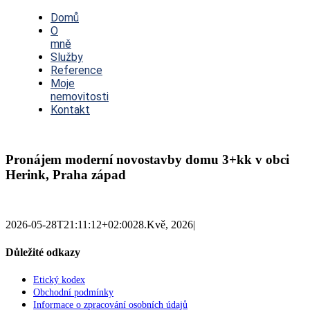
Toggle
Navigation
Domů
O
mně
Služby
Reference
Moje
nemovitosti
Kontakt
Pronájem moderní novostavby domu 3+kk v obci
Herink, Praha západ
2026-05-28T21:11:12+02:00
28.Kvě, 2026
|
Důležité odkazy
Etický kodex
Obchodní podmínky
Informace o zpracování osobních údajů