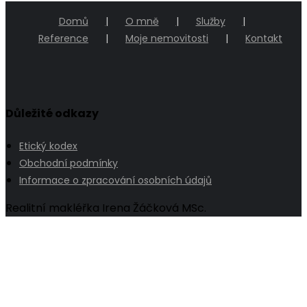
Domů
O mně
Služby
Reference
Moje nemovitosti
Kontakt
Důležité odkazy
Etický kodex
Obchodní podmínky
Informace o zpracování osobních údajů
Realitní makléřka Irena Žáčková MSc.
Go
to
Top