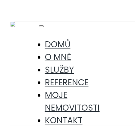
Skip
to
content
Toggle
Navigation
DOMŮ
O MNĚ
SLUŽBY
REFERENCE
MOJE
NEMOVITOSTI
KONTAKT