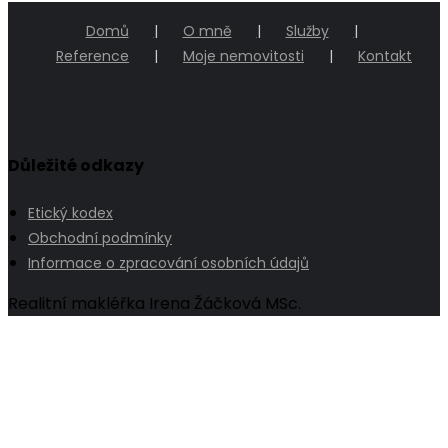
Domů
O mně
Služby
Reference
Moje nemovitosti
Kontakt
Důležité odkazy
Etický kodex
Obchodní podmínky
Informace o zpracování osobních údajů
Realitní makléřka Irena Žáčková MSc.
Go
to
Top