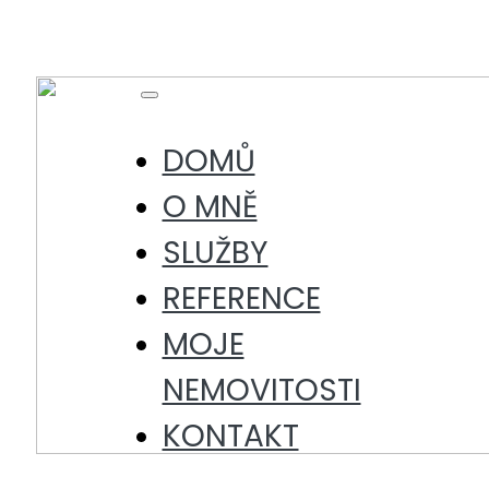
Skip
to
content
Toggle
Navigation
DOMŮ
O MNĚ
SLUŽBY
REFERENCE
MOJE
NEMOVITOSTI
KONTAKT