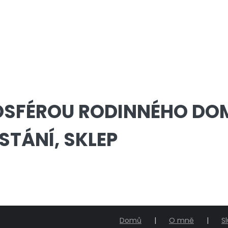
OSFÉROU RODINNÉHO DO
STÁNÍ, SKLEP
Domů
O mně
S