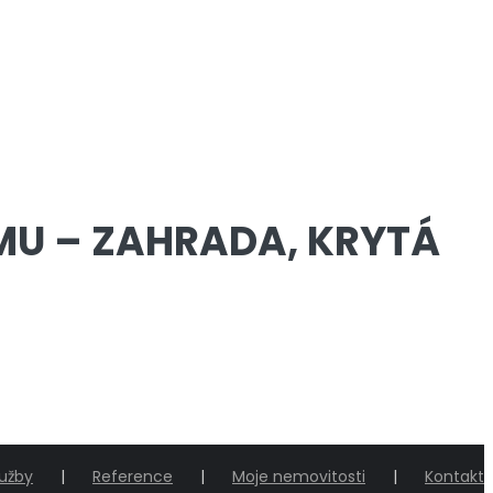
MU – ZAHRADA, KRYTÁ
lužby
Reference
Moje nemovitosti
Kontakt