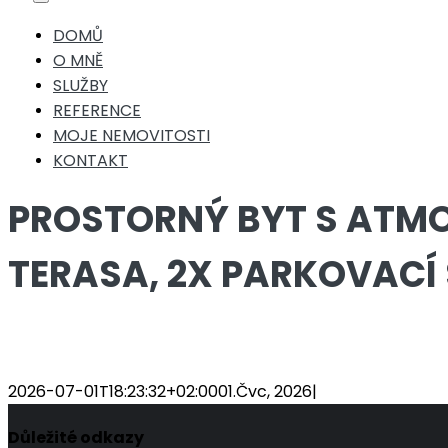
Toggle
Navigation
DOMŮ
O MNĚ
SLUŽBY
REFERENCE
MOJE NEMOVITOSTI
KONTAKT
PROSTORNÝ BYT S ATM
TERASA, 2X PARKOVACÍ 
2026-07-01T18:23:32+02:00
01.Čvc, 2026
|
Důležité odkazy