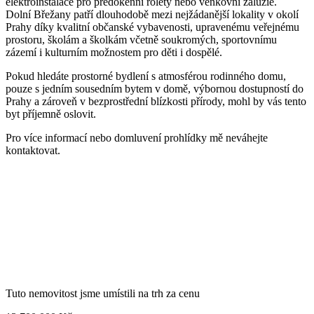
elektroinstalace pro předokenní rolety nebo venkovní žaluzie.
Dolní Břežany patří dlouhodobě mezi nejžádanější lokality v okolí
Prahy díky kvalitní občanské vybavenosti, upravenému veřejnému
prostoru, školám a školkám včetně soukromých, sportovnímu
zázemí i kulturním možnostem pro děti i dospělé.
Pokud hledáte prostorné bydlení s atmosférou rodinného domu,
pouze s jedním sousedním bytem v domě, výbornou dostupností do
Prahy a zároveň v bezprostřední blízkosti přírody, mohl by vás tento
byt příjemně oslovit.
Pro více informací nebo domluvení prohlídky mě neváhejte
kontaktovat.
Tuto nemovitost jsme umístili na trh za cenu