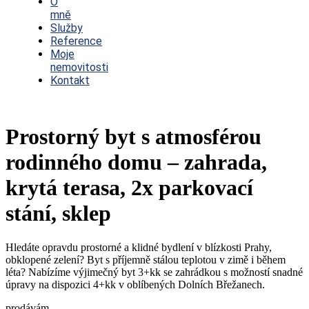
O
mně
Služby
Reference
Moje
nemovitosti
Kontakt
Prostorný byt s atmosférou
rodinného domu – zahrada,
krytá terasa, 2x parkovací
stání, sklep
Hledáte opravdu prostorné a klidné bydlení v blízkosti Prahy,
obklopené zelení? Byt s příjemně stálou teplotou v zimě i během
léta? Nabízíme výjimečný byt 3+kk se zahrádkou s možností snadné
úpravy na dispozici 4+kk v oblíbených Dolních Břežanech.
prodávám