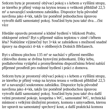
Srdcem bytu je prostorný obývací pokoj s s krbem a vyššími stropy,
ze kterého je přímý vstup na krytou terasu o velikosti přibližně 22,5
m² a navazující soukromou zahrádku. Dispozice byla původně
navržena jako 4+kk, takže lze poměrně jednoduchou úpravou
vytvořit další samostatný pokoj. Součástí bytu jsou také dva…
číst
více
Hledáte opravdu prostorné a klidné bydlení v blízkosti Prahy,
obklopené zelení? Byt s příjemně stálou teplotou v zimě i během
léta? Nabízíme výjimečný byt 3+kk se zahrádkou s možností snadné
úpravy na dispozici 4+kk v oblíbených Dolních Břežanech.
Byt s užitnou plochou 135 m² se nachází v přízemí menšího
cihlového domu se dvěma bytovými jednotkami. Díky krbu,
podlahovému vytápění a promyšlenému dispozičnímu řešení nabízí
příjemné prostředí pro rodinné bydlení i práci z domova.
Srdcem bytu je prostorný obývací pokoj s s krbem a vyššími stropy,
ze kterého je přímý vstup na krytou terasu o velikosti přibližně 22,5
m² a navazující soukromou zahrádku. Dispozice byla původně
navržena jako 4+kk, takže lze poměrně jednoduchou úpravou
vytvořit další samostatný pokoj. Součástí bytu jsou také dva další
velmi prostorné pokoje, koupelna s WC, samostatné WC, technická
místnost s velkými úložnými prostory, komora s umyvadlem, kterou
lze upravit na samostatný sprchový kout, a další praktická komora