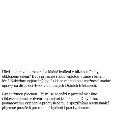
Hledáte opravdu prostorné a klidné bydlení v blízkosti Prahy,
obklopené zelení? Byt s příjemně stálou teplotou v zimě i během
léta? Nabízíme výjimečný byt 3+kk se zahrádkou s možností snadné
úpravy na dispozici 4+kk v oblíbených Dolních Břežanech.
Byt s užitnou plochou 135 m² se nachází v přízemí menšího
cihlového domu se dvěma bytovými jednotkami. Díky krbu,
podlahovému vytápění a promyšlenému dispozičnímu řešení nabízí
příjemné prostředí pro rodinné bydlení i práci z domova.