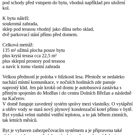
pod schody před vstupem do bytu, vhodná například pro uložení
kol.
K bytu náleží:
soukromá zahrada,
sklep pod terasou vhodný jako dílna nebo sklad,
dvě parkovací stání přímo před domem.
Celková metráž:
135 m² užitná plocha pouze bytu
plus krytá terasa cca 22,5 m²
plus sklepní prostory pod terasou
a navíc k tomu vlastní zahrada
Velkou předností je poloha v blízkosti lesa. Přestože se nedaleko
nachází místní komunikace, v nočních hodinách zde panuje
naprostý klid. Jen pár kroků od domu je autobusová zastávka s
přímým spojením do Modřan i do centra Dolních Břežan a následně
na Kačerov.
V domě funguje zavedený systém správy mezi vlastníky. O vytápění
a ohřev vody se stará nový plynový kondenzační kotel přímo v bytě.
Byt vyniká velmi stabilní vnitřní teplotou, a to jak během zimních,
tak letních měsíců.
Byt je vybaven zabezpečovacím systémem a je připravena také