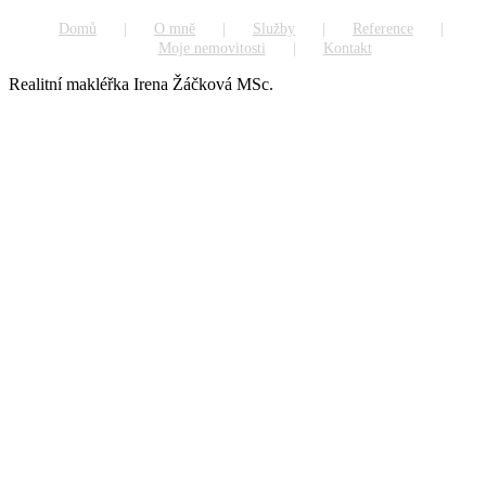
Domů
O mně
Služby
Reference
Moje nemovitosti
Kontakt
Realitní makléřka Irena Žáčková MSc.
Go
to
Top