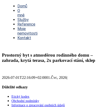
Toggle
Navigation
Domů
O
mně
Služby
Reference
Moje
nemovitosti
Kontakt
Prostorný byt s atmosférou rodinného domu –
zahrada, krytá terasa, 2x parkovací stání, sklep
2026-07-01T22:16:09+02:00
01.Čvc, 2026
|
Důležité odkazy
Etický kodex
Obchodní podmínky
Informace o zpracování osobních údajů