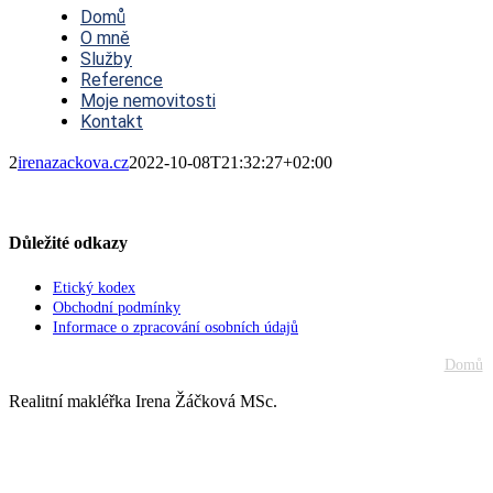
Navigation
Domů
O mně
Služby
Reference
Moje nemovitosti
Kontakt
2
irenazackova.cz
2022-10-08T21:32:27+02:00
Důležité odkazy
Etický kodex
Obchodní podmínky
Informace o zpracování osobních údajů
Domů
Realitní makléřka Irena Žáčková MSc.
Go
to
Top