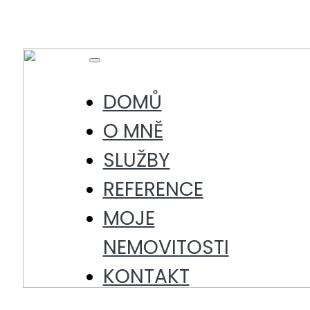
Skip
to
content
Toggle
Navigation
DOMŮ
O MNĚ
SLUŽBY
REFERENCE
MOJE
NEMOVITOSTI
KONTAKT