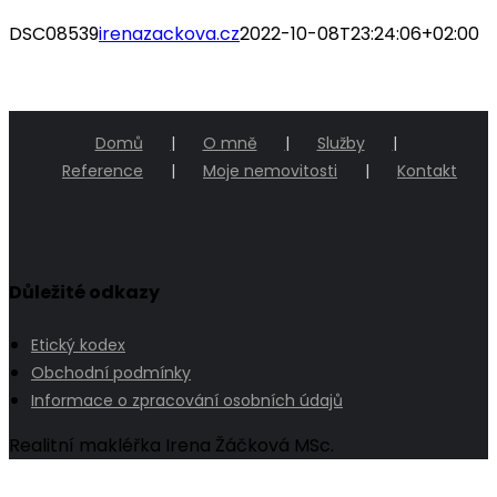
DSC08539
irenazackova.cz
2022-10-08T23:24:06+02:00
Domů
O mně
Služby
Reference
Moje nemovitosti
Kontakt
Důležité odkazy
Etický kodex
Obchodní podmínky
Informace o zpracování osobních údajů
Realitní makléřka Irena Žáčková MSc.
Go