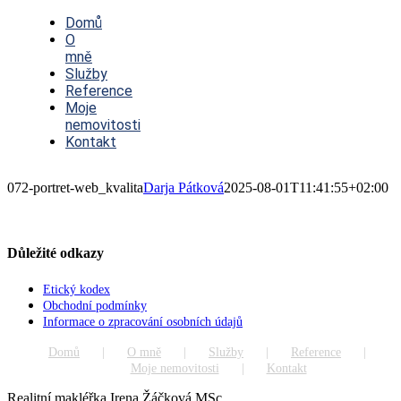
Toggle
Navigation
Domů
O
mně
Služby
Reference
Moje
nemovitosti
Kontakt
072-portret-web_kvalita
Darja Pátková
2025-08-01T11:41:55+02:00
Důležité odkazy
Etický kodex
Obchodní podmínky
Informace o zpracování osobních údajů
Domů
O mně
Služby
Reference
Moje nemovitosti
Kontakt
Realitní makléřka Irena Žáčková MSc.