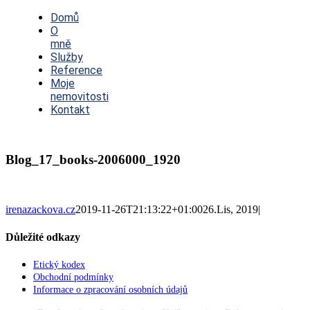
Toggle
Navigation
Domů
O
mně
Služby
Reference
Moje
nemovitosti
Kontakt
Blog_17_books-2006000_1920
irenazackova.cz
2019-11-26T21:13:22+01:00
26.Lis, 2019
|
Důležité odkazy
Etický kodex
Obchodní podmínky
Informace o zpracování osobních údajů