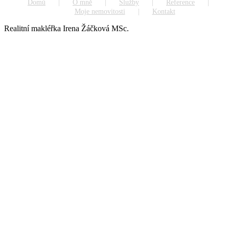
Domů
O mně
Služby
Reference
Moje nemovitosti
Kontakt
Realitní makléřka Irena Žáčková MSc.
Go
to
Top