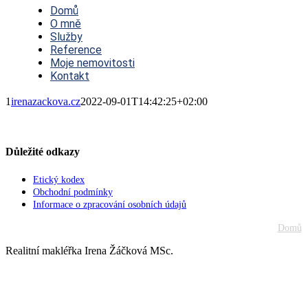
Navigation
Domů
O mně
Služby
Reference
Moje nemovitosti
Kontakt
1
irenazackova.cz
2022-09-01T14:42:25+02:00
Důležité odkazy
Etický kodex
Obchodní podmínky
Informace o zpracování osobních údajů
Domů
Realitní makléřka Irena Žáčková MSc.
Go
to
Top