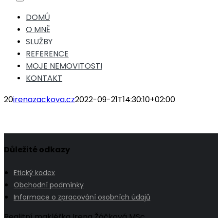
Toggle
Navigation
DOMŮ
O MNĚ
SLUŽBY
REFERENCE
MOJE NEMOVITOSTI
KONTAKT
20
irenazackova.cz
2022-09-21T14:30:10+02:00
Důležité odkazy
Etický kodex
Obchodní podmínky
Informace o zpracování osobních údajů
Realitní makléřka Irena Žáčková MSc.